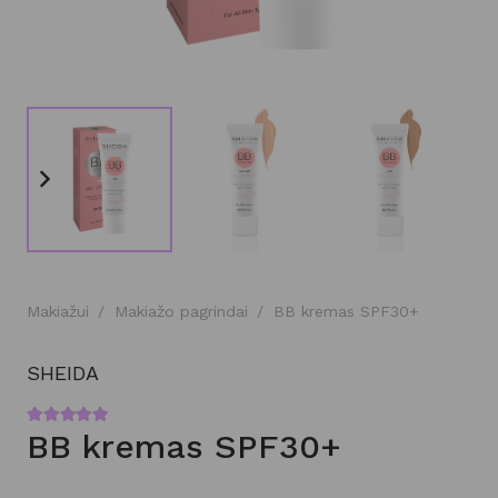
Makiažui
/
Makiažo pagrindai
/
BB kremas SPF30+
SHEIDA
Įvertinimas:
5.00
iš 5
BB kremas SPF30+