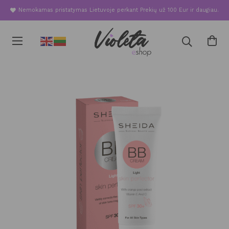
Nemokamas pristatymas Lietuvoje perkant Prekių už 100 Eur ir daugiau.