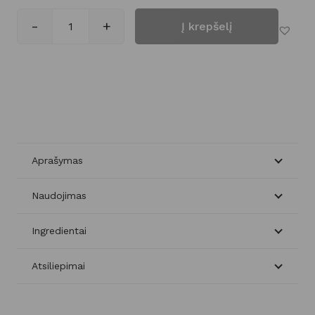
-
+
Į krepšelį
produkto kiekis: BB kremas SPF30+
Aprašymas
Naudojimas
Ingredientai
Atsiliepimai