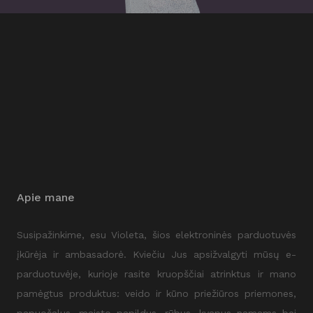
Apie mane
Susipažinkime, esu Violeta, šios elektroninės parduotuvės
įkūrėja ir ambasadorė. Kviečiu Jus apsižvalgyti mūsų e-
parduotuvėje, kurioje rasite kruopščiai atrinktus ir mano
pamėgtus produktus: veido ir kūno priežiūros priemones,
papuošalus, maisto papildus, rūbus, kvapus namams bei