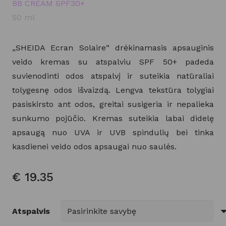
BB CREAM SPF30+
50 ml
„SHEIDA Ecran Solaire“ drėkinamasis apsauginis
veido kremas su atspalviu SPF 50+ padeda
suvienodinti odos atspalvį ir suteikia natūraliai
tolygesnę odos išvaizdą. Lengva tekstūra tolygiai
pasiskirsto ant odos, greitai susigeria ir nepalieka
sunkumo pojūčio. Kremas suteikia labai didelę
apsaugą nuo UVA ir UVB spindulių bei tinka
kasdienei veido odos apsaugai nuo saulės.
€
19.35
Atspalvis