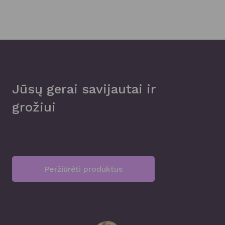
The
opt
may
be
cho
on
Jūsų gerai savijautai ir
the
grožiui
pro
pag
Peržiūrėti produktus