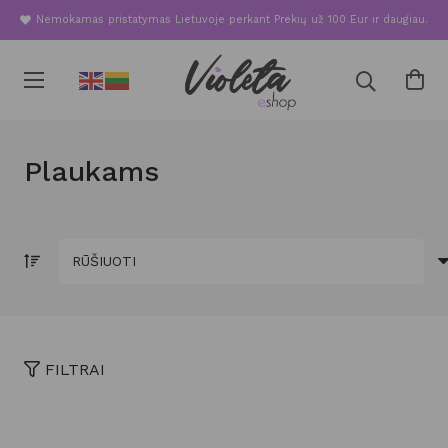
Nemokamas pristatymas Lietuvoje perkant Prekių už 100 Eur ir daugiau.
Plaukams
FILTRAI