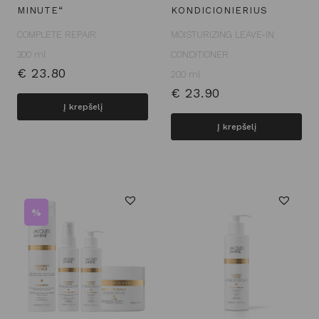
MINUTE“
KONDICIONIERIUS
COMPLETE REPAIR
MOISTURIZING LEAVE-IN
300 ml
CONDITIONER
€
23.80
200 ml
€
23.90
Į krepšelį
Į krepšelį
%