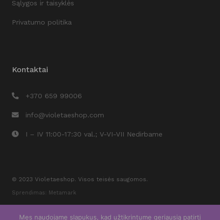
Sąlygos ir taisyklės
Privatumo politika
Kontaktai
+370 659 99006
info@violetaeshop.com
I – IV 11:00-17:30 val.; V-VI-VII Nedirbame
© 2023 Violetaeshop. Visos teisės saugomos.
Sprendimas: Metamark
Mes naudojame slapukus, kad užtikrintume geriausią patirtį