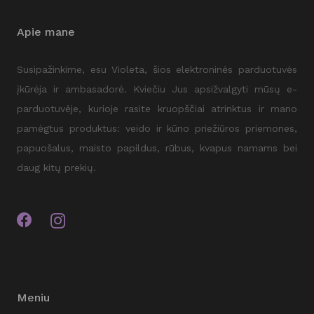
Apie mane
Susipažinkime, esu Violeta, šios elektroninės parduotuvės
įkūrėja ir ambasadorė. Kviečiu Jus apsižvalgyti mūsų e-
parduotuvėje, kurioje rasite kruopščiai atrinktus ir mano
pamėgtus produktus: veido ir kūno priežiūros priemones,
papuošalus, maisto papildus, rūbus, kvapus namams bei
daug kitų prekių.
Meniu