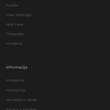
Pradžia
Visas katalogas
Apie mane
Tinklaraštis
Kontaktai
Informacija
Atsiliepimai
Pristatymas
Apmokėjimo būdai
Sąlygos ir taisyklės