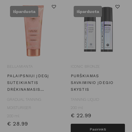
Išparduota
Išparduota
BELLAMIANTA
ICONIC BRONZE
PALAIPSNIUI ĮDEGĮ
PURŠKIAMAS
SUTEIKIANTIS
SAVAIMINIO ĮDEGIO
DRĖKINAMASIS…
SKYSTIS
GRADUAL TANNING
TANNING LIQUID
MOISTURISER
200 ml
€
22.99
200 ml
€
28.99
This
Pasirinkti