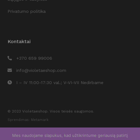
Privatumo politika
Kontaktai
+370 659 99006
info@violetaeshop.com
I – IV 11:00-17:30 val.; V-VI-VII Nedirbame
© 2023 Violetaeshop. Visos teisės saugomos.
Sprendimas: Metamark
Mes naudojame slapukus, kad užtikrintume geriausią patirtį