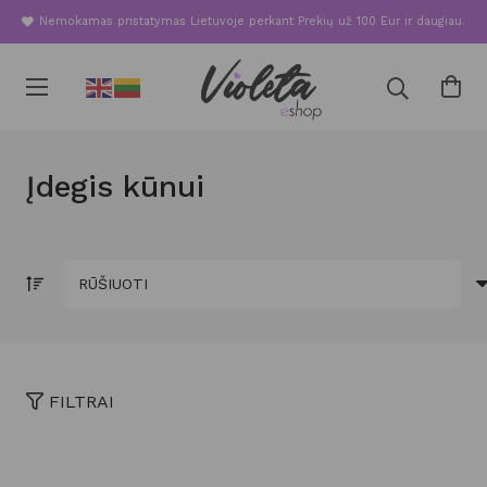
Nemokamas pristatymas Lietuvoje perkant Prekių už 100 Eur ir daugiau.
Įdegis kūnui
FILTRAI