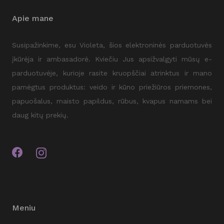
Apie mane
Susipažinkime, esu Violeta, šios elektroninės parduotuvės
įkūrėja ir ambasadorė. Kviečiu Jus apsižvalgyti mūsų e-
parduotuvėje, kurioje rasite kruopščiai atrinktus ir mano
pamėgtus produktus: veido ir kūno priežiūros priemones,
papuošalus, maisto papildus, rūbus, kvapus namams bei
daug kitų prekių.
Meniu