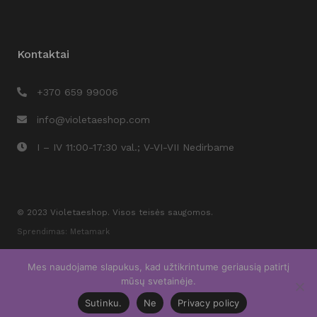
Kontaktai
+370 659 99006
info@violetaeshop.com
I – IV 11:00-17:30 val.; V-VI-VII Nedirbame
© 2023 Violetaeshop. Visos teisės saugomos.
Sprendimas: Metamark
Mes naudojame slapukus, kad užtikrintume geriausią patirtį
mūsų svetainėje.
Sutinku.
Ne
Privacy policy