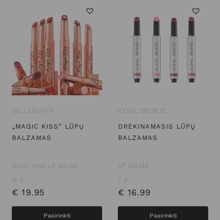
BELLAMIANTA
ICONIC BRONZE
„MAGIC KISS” LŪPŲ
DRĖKINAMASIS LŪPŲ
BALZAMAS
BALZAMAS
MAGIC KISS LIP BALMS
LIP BALMS
1.6 g
2 gr
€
19.95
€
16.99
This
This
Pasirinkti
Pasirinkti