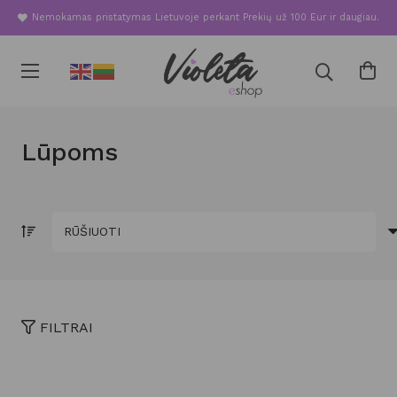
Nemokamas pristatymas Lietuvoje perkant Prekių už 100 Eur ir daugiau.
Lūpoms
FILTRAI