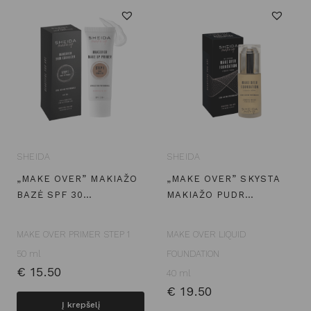
SHEIDA
SHEIDA
„MAKE OVER” MAKIAŽO
„MAKE OVER” SKYSTA
BAZĖ SPF 30…
MAKIAŽO PUDR…
MAKE OVER PRIMER STEP 1
MAKE OVER LIQUID
50 ml
FOUNDATION
€
15.50
40 ml
€
19.50
Į krepšelį