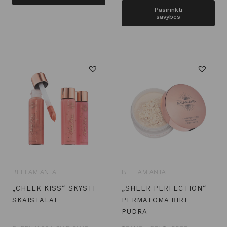
This
Pasirinkti
savybes
pro
has
mult
vari
The
opt
may
be
cho
on
the
BELLAMIANTA
BELLAMIANTA
pro
„CHEEK KISS“ SKYSTI
„SHEER PERFECTION“
pag
SKAISTALAI
PERMATOMA BIRI
PUDRA