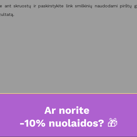
te ant skruostų ir paskirstykite link smilkinių naudodami pirštų 
zultatą.
Ar norite
-10% nuolaidos?
🎁