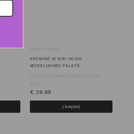
ICONIC BRONZE
KREMINĖ IR BIRI VEIDO
MODELIAVIMO PALETĖ
FACE CASE CREAM & POWDER PALETTE
32.3 gr
€
29.99
Į krepšelį