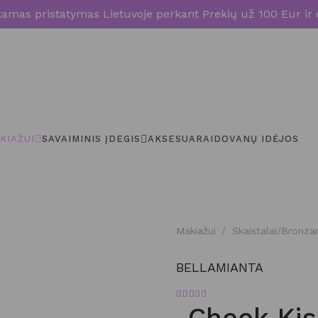
mas pristatymas Lietuvoje perkant Prekių už 100 Eur ir 
KIAŽUI
SAVAIMINIS ĮDEGIS
AKSESUARAI
DOVANŲ IDĖJOS
Makiažui
/
Skaistalai/Bronza
BELLAMIANTA
Įvertinimas:
5.00
iš 5