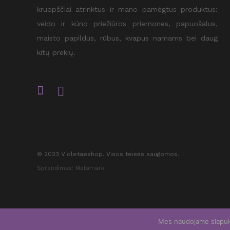
kruopščiai atrinktus ir mano pamėgtus produktus:
veido ir kūno priežiūros priemones, papuošalus,
maisto papildus, rūbus, kvapus namams bei daug
kitų prekių.
© 2023 Violetaeshop. Visos teisės saugomos.
Sprendimas: Metamark
Mes naudojame slapuku