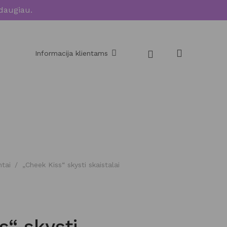
daugiau.
Informacija klientams
ntai
/
„Cheek Kiss“ skysti skaistalai