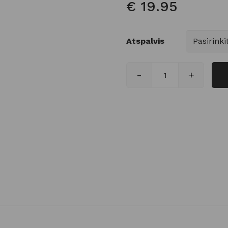
€
19.95
Atspalvis
-
+
produkto kiekis: