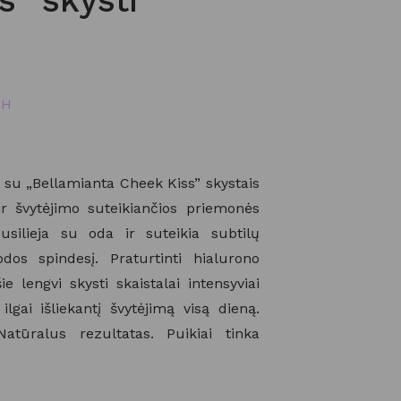
s“ skysti
SH
 su „Bellamianta Cheek Kiss” skystais
ų ir švytėjimo suteikiančios priemonės
susilieja su oda ir suteikia subtilų
os spindesį. Praturtinti hialurono
e lengvi skysti skaistalai intensyviai
ilgai išliekantį švytėjimą visą dieną.
atūralus rezultatas. Puikiai tinka