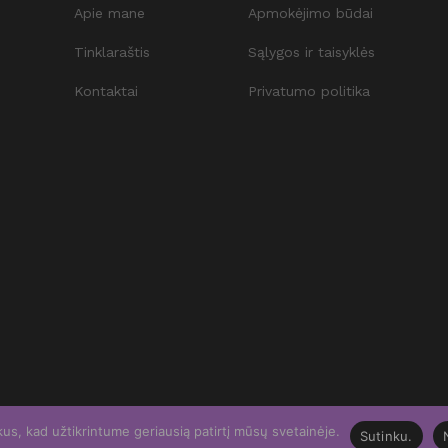
Apie mane
Apmokėjimo būdai
Tinklaraštis
Sąlygos ir taisyklės
Kontaktai
Privatumo politika
s, kad užtikrintume geriausią patirtį mūsų svetainėje.
Sutinku.