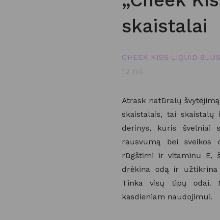
„Cheek Kis
skaistalai
CHEEK KISS LIQUID BLU
12 ml
Atrask natūralų švytėjimą
skaistalais, tai skaistal
derinys, kuris švelniai 
rausvumą bei sveikos od
rūgštimi ir vitaminu E, ši
drėkina odą ir užtikrina 
Tinka visų tipų odai. N
kasdieniam naudojimui.