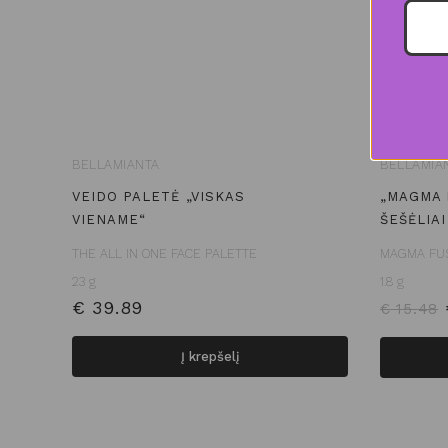
BELLAMIANTA
BELLAMIA
VEIDO PALETĖ „VISKAS
„MAGMA 
VIENAME“
ŠEŠĖLIAI
THE ALL IN ONE FACE PALETTE
MAGMA FU
23 g
1.8 g
€
39.89
€
15.48
Į krepšelį