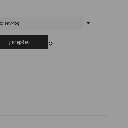
Į krepšelį
 „Cheek Kiss“ skysti skaistalai