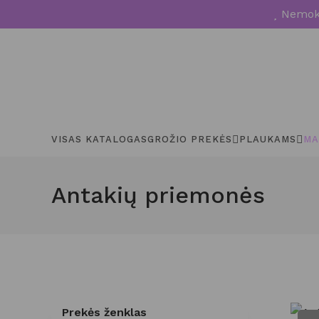
Nemoka
VISAS KATALOGAS
GROŽIO PREKĖS
PLAUKAMS
MA
Antakių priemonės
Prekės ženklas