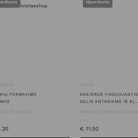
parduota
Išparduota
MIANTA
SHEIDA
KIŲ FORMAVIMO
SKAIDRUS FIKSUOJANTI
UMAS
GELIS ANTAKIAMS IR BL
SCULPT SERUM
FIXING GEL EYEBROW & EYEL
5 ml
.20
€
11.50