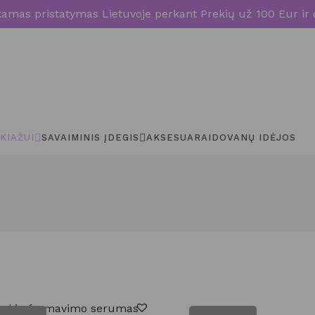
mas pristatymas Lietuvoje perkant Prekių už 100 Eur ir 
KIAŽUI
SAVAIMINIS ĮDEGIS
AKSESUARAI
DOVANŲ IDĖJOS