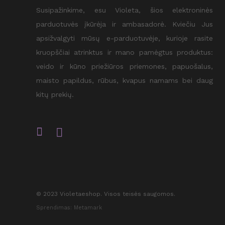
Susipažinkime, esu Violeta, šios elektroninės
parduotuvės įkūrėja ir ambasadorė. Kviečiu Jus
apsižvalgyti mūsų e-parduotuvėje, kurioje rasite
kruopščiai atrinktus ir mano pamėgtus produktus:
veido ir kūno priežiūros priemones, papuošalus,
maisto papildus, rūbus, kvapus namams bei daug
kitų prekių.
© 2023 Violetaeshop. Visos teisės saugomos.
Sprendimas: Metamark