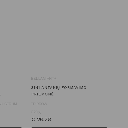
BELLAMIANTA
S
3IN1 ANTAKIŲ FORMAVIMO
…
PRIEMONĖ
ASH SERUM
TRIBROW
0.23 g
€
26.28