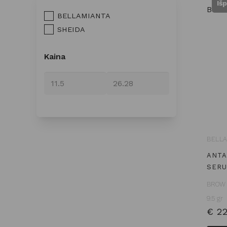
Iš
BELLAMIANTA
SHEIDA
Kaina
BELLA
ANTA
SER
BROW 
9.5 gr
€
22