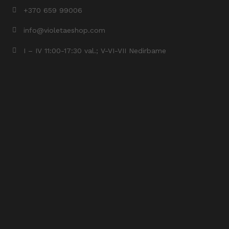
+370 659 99006
info@violetaeshop.com
I – IV 11:00-17:30 val.; V-VI-VII Nedirbame