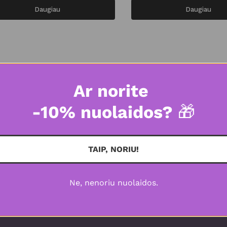
Daugiau
Daugiau
Ar norite
-10% nuolaidos?
🎁
grožiui
TAIP, NORIU!
Ne, nenoriu nuolaidos.