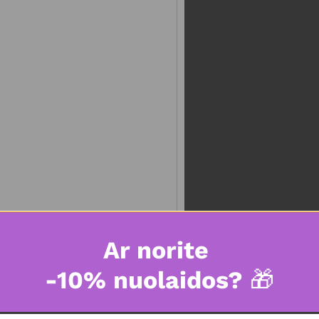
Ar norite
-10% nuolaidos?
🎁