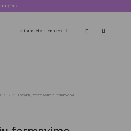
daugiau.
Informacija klientams
s
/
3IN1 antakių formavimo priemonė