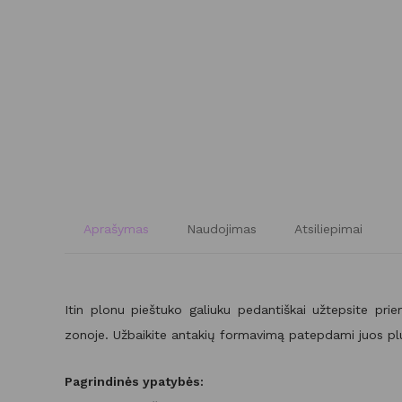
Aprašymas
Naudojimas
Atsiliepimai
Itin plonu pieštuko galiuku pedantiškai užtepsite priem
zonoje. Užbaikite antakių formavimą patepdami juos pluo
Pagrindinės ypatybės: