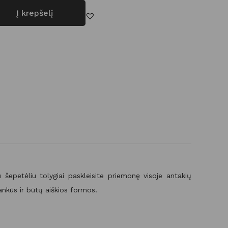
Į krepšelį
: 3IN1 antakių formavimo priemonė
u šepetėliu tolygiai paskleisite priemonę visoje antakių
ankūs ir būtų aiškios formos.