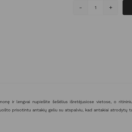
-
+
produkto kiekis
onę ir lengvai nupiešite šešėlius išretėjusiose vietose, o ritinini
što prisotintu antakių geliu su atspalviu, kad antakiai atrodytų t