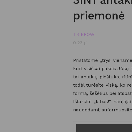
3IN1 antak
priemonė
TRIBROW
0.23 g
Pristatome „trys vienam
kuri visiškai pakeis Jūsų
tai antakių pieštuko, riti
todėl turėsite viską, ko r
formą, šešėlius bei atspalv
Ištarkite „labas!“ naujaj
naudodami, suformuosite 