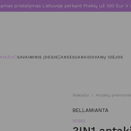
mas pristatymas Lietuvoje perkant Prekių už 100 Eur ir 
KIAŽUI
SAVAIMINIS ĮDEGIS
AKSESUARAI
DOVANŲ IDĖJOS
Makiažui
/
Antakių priemonė
BELLAMIANTA
Įvertinimas:
5.00
iš 5