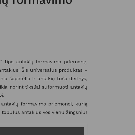
ių formavimo
e“ tipo antakių formavimo priemonę,
 antakius! Šis universalus produktas –
ninio šepetėlio ir antakių tušo derinys,
eikia norint tiksliai suformuoti antakių
į.
ai antakių formavimo priemonei, kurią
tobulus antakius vos vienu žingsniu!