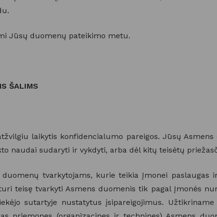
du.
domi Jūsų duomenų pateikimo metu.
S ŠALIMS
žvilgiu laikytis konfidencialumo pareigos. Jūsų Asmens d
to naudai sudaryti ir vykdyti, arba dėl kitų teisėtų priežasč
o duomenų tvarkytojams, kurie teikia Įmonei paslaugas 
ri teisę tvarkyti Asmens duomenis tik pagal Įmonės nurod
iekėjo sutartyje nustatytus įsipareigojimus. Užtikrinam
amas priemones (organizacines ir technines) Asmens d