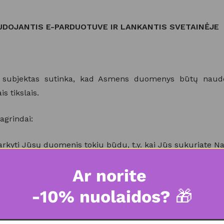
DOJANTIS E-PARDUOTUVE IR LANKANTIS SVETAINĖJE
subjektas sutinka, kad Asmens duomenys būtų naudoja
 tikslais.
agrindai:
arkyti Jūsų duomenis tokiu būdu, t.y. kai Jūs sukuriate N
Ar norite
yra priimamas ir vykdomas, tokiu būdu sudarant sutartį s
-10% nuolaidos?
🎁
Jūsų duomenis turėdama teisinę pareigą;
 Mes tvarkysime Jūsų Asmens duomenis, jeigu tam turi