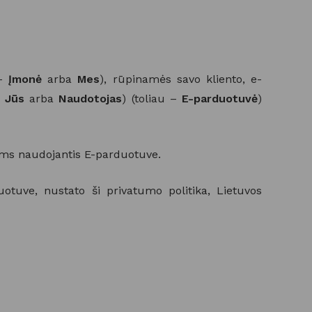
 –
Įmonė
arba
Mes
), rūpinamės savo kliento, e-
–
Jūs
arba
Naudotojas
) (toliau –
E-parduotuvė
)
Jums naudojantis E-parduotuve.
tuve, nustato ši privatumo politika, Lietuvos