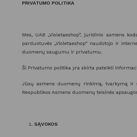
PRIVATUMO POLITIKA
Mes, UAB „Violetaeshop”, juridinio asmens kod
parduotuvės „Violetaeshop“ naudotojo ir intern
duomenų saugumu ir privatumu.
Ši Privatumo politika yra skirta pateikti inform
Jūsų asmens duomenų rinkimą, tvarkymą ir sau
Respublikos Asmens duomenų teisinės apsaugos įs
SĄVOKOS