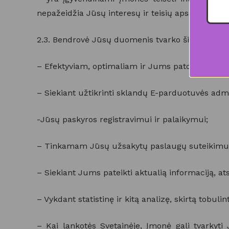
nepažeidžia Jūsų interesų ir teisių apsaugos.
2.3. Bendrovė Jūsų duomenis tvarko šiais tikslais
– Efektyviam, optimaliam ir Jums patogiam E-p
– Siekiant užtikrinti sklandų E-parduotuvės adm
-Jūsų paskyros registravimui ir palaikymui;
– Tinkamam Jūsų užsakytų paslaugų suteikimui
– Siekiant Jums pateikti aktualią informaciją, at
– Vykdant statistinę ir kitą analizę, skirtą tobuli
– Kai lankotės Svetainėje, Įmonė gali tvarkyt