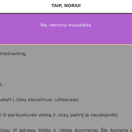
TAIP, NORIU!
:
Ne, nenoriu nuolaidos.
arduotuvės funkcionavimui;
inistravimą;
;
sakyti į Jūsų klausimus, užklausas;
nti E-parduotuvės veiklą ir Jūsų patirtį ja naudojantis;
i Jūsų IP adresą, tinklo ir vietos duomenis, Šie Asmen