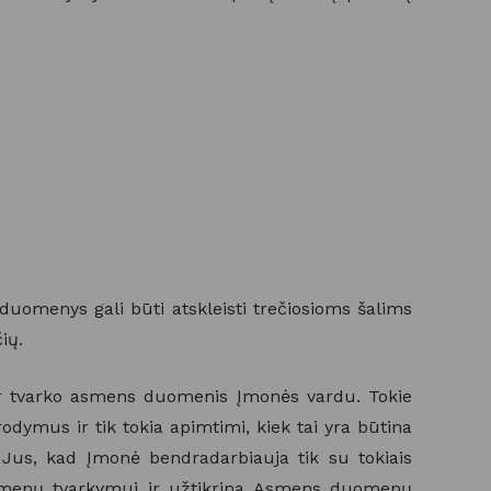
uomenys gali būti atskleisti trečiosioms šalims
ių.
ir tvarko asmens duomenis Įmonės vardu. Tokie
ymus ir tik tokia apimtimi, kiek tai yra būtina
e Jus, kad Įmonė bendradarbiauja tik su tokiais
uomenų tvarkymui ir užtikrina Asmens duomenų