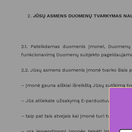
JŪSŲ ASMENS DUOMENŲ TVARKYMAS NAU
2.1. Pateikdamas duomenis Įmonei, Duomenų 
funkcionavimą Duomenų subjekto pageidaujamais
2.2. Jūsų asmens duomenis Įmonė tvarko šiais p
– Įmonė gauna aiškiai išreikštą Jūsų sutikimą tv
– Jūs atliekate užsakymą E-parduotuvėje, kuris 
– taip pat tais atvejais kai Įmonė turi tvarkyti 
– yra įgyvendinami Įmonės teisėti interesai.