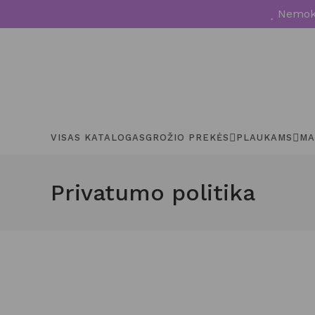
Nemoka
VISAS KATALOGAS
GROŽIO PREKĖS
PLAUKAMS
MA
Privatumo politika