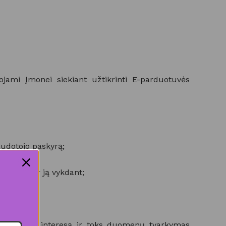
mi Įmonei siekiant užtikrinti E-parduotuvės
audotojo paskyrą;
u Jumis ir ją vykdant;
me teisėtą interesą ir toks duomenų tvarkymas