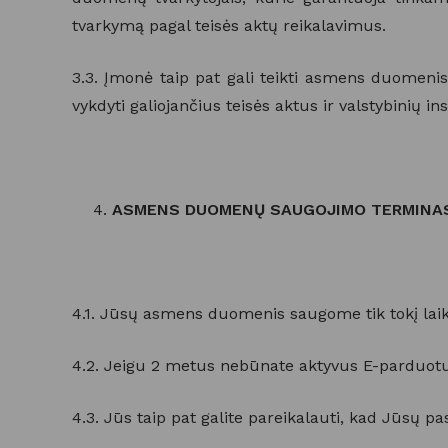
tvarkymą pagal teisės aktų reikalavimus.
3.3. Įmonė taip pat gali teikti asmens duomenis
vykdyti galiojančius teisės aktus ir valstybinių i
ASMENS DUOMENŲ SAUGOJIMO TERMINA
4.1. Jūsų asmens duomenis saugome tik tokį laiko
4.2. Jeigu 2 metus nebūnate aktyvus E-parduotu
4.3. Jūs taip pat galite pareikalauti, kad Jūsų 