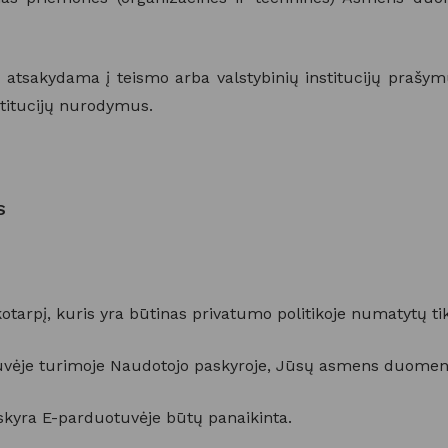
 atsakydama į teismo arba valstybinių institucijų prašymu
nstitucijų nurodymus.
S
tarpį, kuris yra būtinas privatumo politikoje numatytų ti
vėje turimoje Naudotojo paskyroje, Jūsų asmens duomeny
paskyra E-parduotuvėje būtų panaikinta.