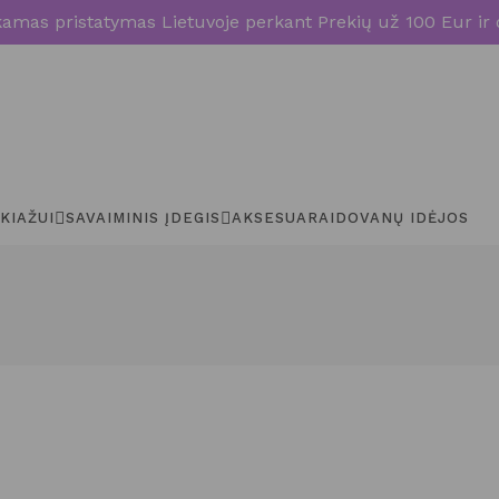
mas pristatymas Lietuvoje perkant Prekių už 100 Eur ir 
KIAŽUI
SAVAIMINIS ĮDEGIS
AKSESUARAI
DOVANŲ IDĖJOS