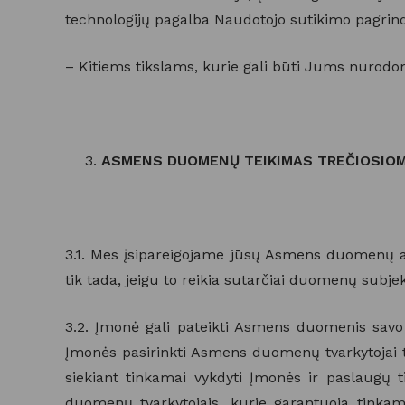
technologijų pagalba Naudotojo sutikimo pagrin
– Kitiems tikslams, kurie gali būti Jums nuro
ASMENS DUOMENŲ TEIKIMAS TREČIOSIOM
3.1. Mes įsipareigojame jūsų Asmens duomenų at
tik tada, jeigu to reikia sutarčiai duomenų subjek
3.2. Įmonė gali pateikti Asmens duomenis sav
Įmonės pasirinkti Asmens duomenų tvarkytojai tu
siekiant tinkamai vykdyti Įmonės ir paslaugų t
duomenų tvarkytojais, kurie garantuoja tink