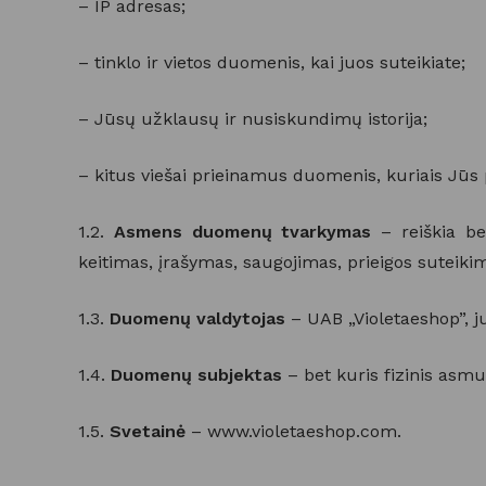
– IP adresas;
– tinklo ir vietos duomenis, kai juos suteikiate;
– Jūsų užklausų ir nusiskundimų istorija;
– kitus viešai prieinamus duomenis, kuriais Jūs
1.2.
Asmens duomenų tvarkymas
– reiškia be
keitimas, įrašymas, saugojimas, prieigos suteiki
1.3.
Duomenų valdytojas
– UAB „Violetaeshop”, j
1.4.
Duomenų subjektas
– bet kuris fizinis asm
1.5.
Svetainė
– www.violetaeshop.com.