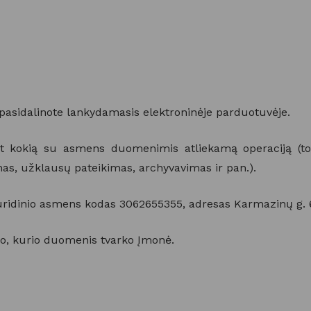
 pasidalinote lankydamasis elektroninėje parduotuvėje.
t kokią su asmens duomenimis atliekamą operaciją (tok
mas, užklausų pateikimas, archyvavimas ir pan.).
uridinio asmens kodas 3062655355, adresas Karmazinų g. 6,
uo, kurio duomenis tvarko Įmonė.