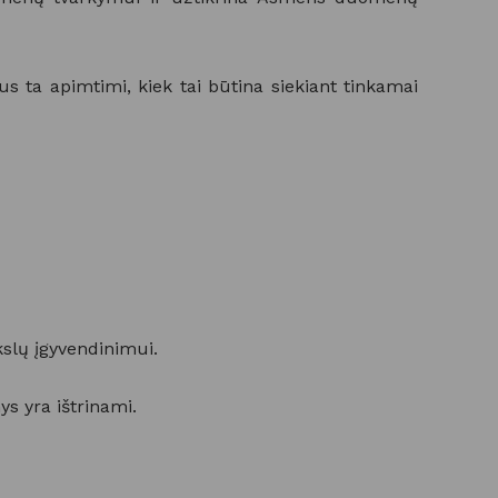
s ta apimtimi, kiek tai būtina siekiant tinkamai
kslų įgyvendinimui.
s yra ištrinami.