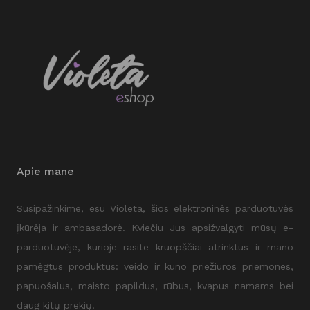
Apie mane
Susipažinkime, esu Violeta, šios elektroninės parduotuvės
įkūrėja ir ambasadorė. Kviečiu Jus apsižvalgyti mūsų e-
parduotuvėje, kurioje rasite kruopščiai atrinktus ir mano
pamėgtus produktus: veido ir kūno priežiūros priemones,
papuošalus, maisto papildus, rūbus, kvapus namams bei
daug kitų prekių.