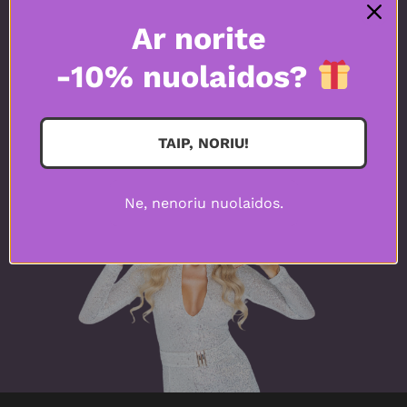
Ar norite
-10% nuolaidos?
Peržiūrėti produktus
TAIP, NORIU!
Ne, nenoriu nuolaidos.