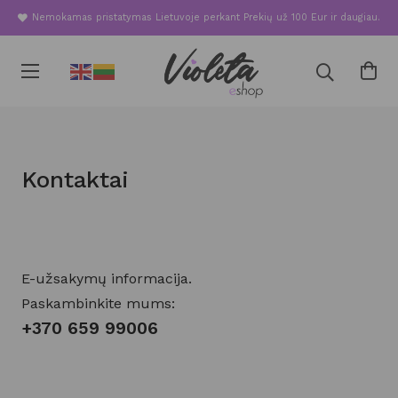
Nemokamas pristatymas Lietuvoje perkant Prekių už 100 Eur ir daugiau.
Kontaktai
E-užsakymų informacija.
Paskambinkite mums:
+370 659 99006