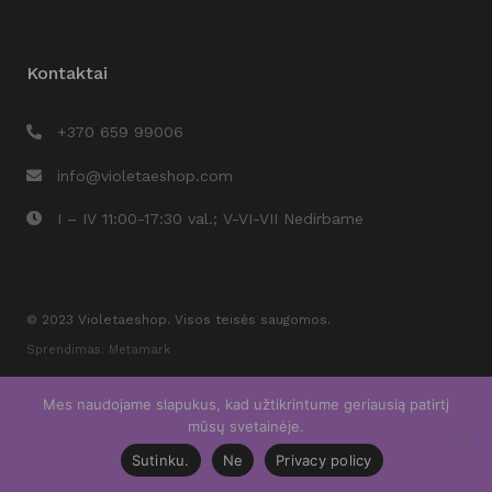
Kontaktai
+370 659 99006
info@violetaeshop.com
I – IV 11:00-17:30 val.; V-VI-VII Nedirbame
© 2023 Violetaeshop. Visos teisės saugomos.
Sprendimas: Metamark
Mes naudojame slapukus, kad užtikrintume geriausią patirtį
mūsų svetainėje.
Sutinku.
Ne
Privacy policy