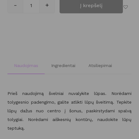
-
+
Į krepšelį
produkto kiekis: Ilgai išliekantys skysti lūpų 
Naudojimas
Ingredientai
Atsiliepimai
Prieš naudojimą švelniai nuvalykite lūpas. Norėdami
tolygesnio padengimo, galite atlikti lūpų šveitimą. Tepkite
lūpų dažus nuo centro į šonus, paskirstydami spalvą
tolygiai. Norėdami aiškesnių kontūrų, naudokite lūpų
teptuką.