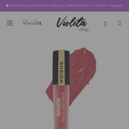
Nemokamas pristatymas Lietuvoje perkant Prekių už 100 Eur ir daugiau.