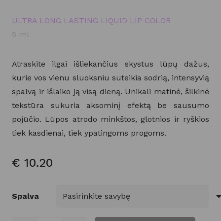
ULTRA LONG LASTING LIQUID LIP COLOR
5 ml
Atraskite ilgai išliekančius skystus lūpų dažus,
kurie vos vienu sluoksniu suteikia sodrią, intensyvią
spalvą ir išlaiko ją visą dieną. Unikali matinė, šilkinė
tekstūra sukuria aksominį efektą be sausumo
pojūčio. Lūpos atrodo minkštos, glotnios ir ryškios
tiek kasdienai, tiek ypatingoms progoms.
€
10.20
Spalva