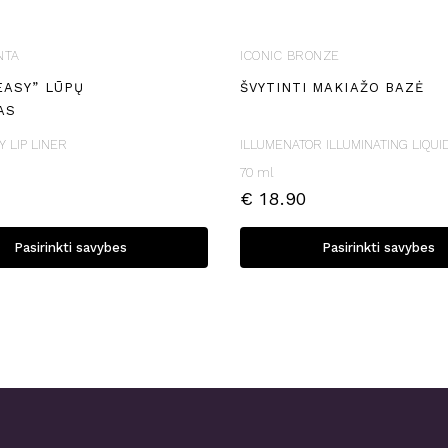
NTA
ICONIC BRONZE
EASY” LŪPŲ
ŠVYTINTI MAKIAŽO BAZĖ
AS
 LIP LINER
ILLUMENATOR ILLUMINATING LIQUI
70 ml
€
18.90
This
Pasirinkti savybes
Pasirinkti savybes
product
has
multiple
variants.
The
options
may