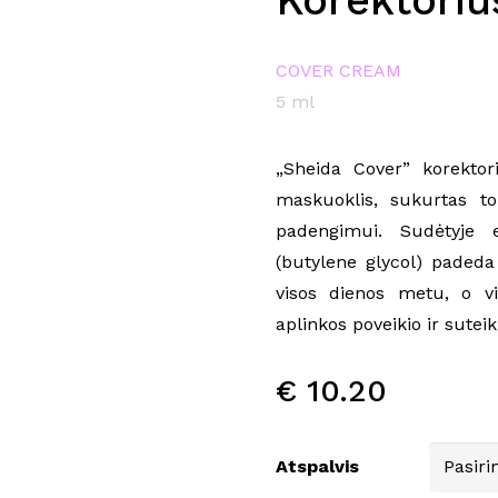
Korektoriu
COVER CREAM
5 ml
„Sheida Cover” korektor
maskuoklis, sukurtas t
padengimui. Sudėtyje 
(butylene glycol) padeda
visos dienos metu, o v
aplinkos poveikio ir suteik
€
10.20
Atspalvis