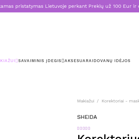
mas pristatymas Lietuvoje perkant Prekių už 100 Eur ir 
KIAŽUI
SAVAIMINIS ĮDEGIS
AKSESUARAI
DOVANŲ IDĖJOS
Makiažui
/
Korektoriai - mask
SHEIDA
Įvertinimas:
5.00
iš 5