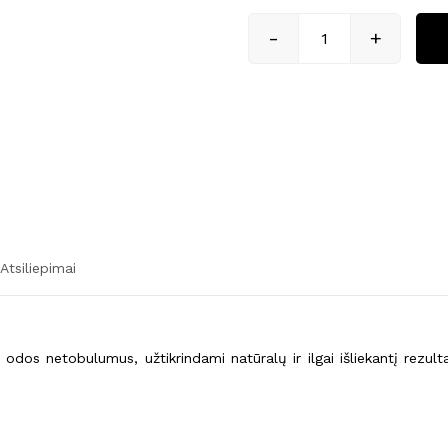
-
+
produkto kiekis:
Atsiliepimai
dos netobulumus, užtikrindami natūralų ir ilgai išliekantį rezultat