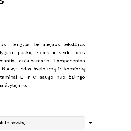
s
ius lengvos, be aliejaus tekstūros
olygiam paakių zonos ir veido odos
esantis drėkinamasis komponentas
 išlaikyti odos švelnumą ir komfortą
itaminai E ir C saugo nuo žalingo
ia švytėjimo.