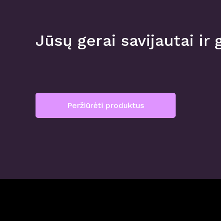
be
chosen
Jūsų gerai savijautai ir 
on
the
product
page
Peržiūrėti produktus