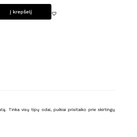
Į krepšelį
 Korektorius
ą. Tinka visų tipų odai, puikiai prisitaiko prie skirtingų