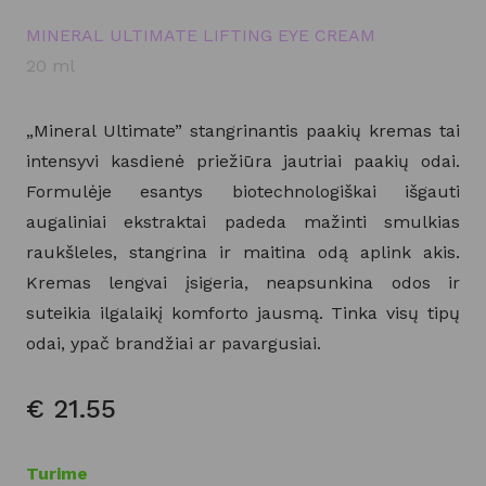
MINERAL ULTIMATE LIFTING EYE CREAM
20 ml
„Mineral Ultimate” stangrinantis paakių kremas tai
intensyvi kasdienė priežiūra jautriai paakių odai.
Formulėje esantys biotechnologiškai išgauti
augaliniai ekstraktai padeda mažinti smulkias
raukšleles, stangrina ir maitina odą aplink akis.
Kremas lengvai įsigeria, neapsunkina odos ir
suteikia ilgalaikį komforto jausmą. Tinka visų tipų
odai, ypač brandžiai ar pavargusiai.
€
21.55
Turime