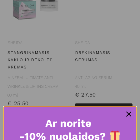
SHEIDA
SHEIDA
STANGRINAMASIS
DRĖKINAMASIS
KAKLO IR DEKOLTĖ
SERUMAS
KREMAS
MINERAL ULTIMATE ANTI-
ANTI-AGING SERUM
WRINKLE & LIFTING CREAM
40 ml
€
27.50
60 ml
€
25.50
Daugiau
Į krepšelį
Ar norite
-10% nuolaidos?