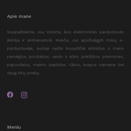
Apie mane
Susipažinkime, esu Violeta, šios elektroninės parduotuvės
įkūrėja ir ambasadorė. Kviečiu Jus apsižvalgyti mūsų e-
parduotuvėje, kurioje rasite kruopščiai atrinktus ir mano
pamėgtus produktus: veido ir kūno priežiūros priemones,
papuošalus, maisto papildus, rūbus, kvapus namams bei
daug kitų prekių.
Meniu