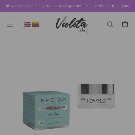
Nemokamas pristatymas Lietuvoje perkant Prekių už 100 Eur ir daugiau.