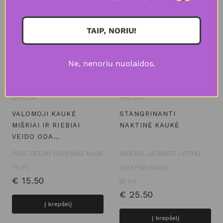
TAIP, NORIU!
Ne, nenoriu nuolaidos.
SHEIDA
SHEIDA
VALOMOJI KAUKĖ
STANGRINANTI
MIŠRIAI IR RIEBIAI
NAKTINĖ KAUKĖ
VEIDO ODA…
PURE OCEAN PURIFYING MASK
MINERAL ULTIMATE LIFTING
75 ml
SLEEPING MASK
€
15.50
60 ml
€
25.50
Į krepšelį
Į krepšelį