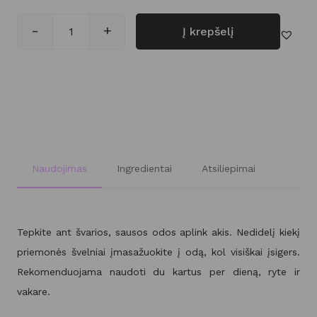
-
+
Į krepšelį
produkto kiekis: Stangrinantis paakių kremas
Naudojimas
Ingredientai
Atsiliepimai
Tepkite ant švarios, sausos odos aplink akis. Nedidelį kiekį
priemonės švelniai įmasažuokite į odą, kol visiškai įsigers.
Rekomenduojama naudoti du kartus per dieną, ryte ir
vakare.