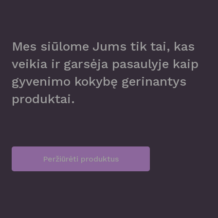
be
cho
chosen
on
on
the
Mes siūlome Jums tik tai, kas
the
pro
veikia ir garsėja pasaulyje kaip
product
pag
gyvenimo kokybę gerinantys
page
produktai.
Peržiūrėti produktus