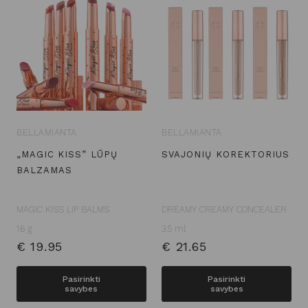
BELLAMIANTA
BELLAMIANTA
„MAGIC KISS” LŪPŲ
SVAJONIŲ KOREKTORIUS
BALZAMAS
MAGIC KISS LIP BALMS
DREAMY CREAMY CONCEALER
1.6 g
3.5 ml
€
19.95
€
21.65
This
This
Pasirinkti
Pasirinkti
savybes
savybes
product
pro