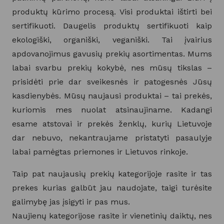
produktų kūrimo procesą. Visi produktai ištirti bei
sertifikuoti. Daugelis produktų sertifikuoti kaip
ekologiški, organiški, veganiški. Tai įvairius
apdovanojimus gavusių prekių asortimentas. Mums
labai svarbu prekių kokybė, nes mūsų tikslas –
prisidėti prie dar sveikesnės ir patogesnės Jūsų
kasdienybės. Mūsų naujausi produktai – tai prekės,
kuriomis mes nuolat atsinaujiname. Kadangi
esame atstovai ir prekės ženklų, kurių Lietuvoje
dar nebuvo, nekantraujame pristatyti pasaulyje
labai pamėgtas priemones ir Lietuvos rinkoje.
Taip pat naujausių prekių kategorijoje rasite ir tas
prekes kurias galbūt jau naudojate, taigi turėsite
galimybę jas įsigyti ir pas mus.
Naujienų kategorijose rasite ir vienetinių daiktų, nes