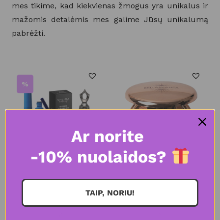
mes tikime, kad kiekvienas žmogus yra unikalus ir
mažomis detalėmis mes galime Jūsų unikalumą
pabrėžti.
%
Ar norite
-10% nuolaidos?
SHEIDA
BELLAMIANTA
TAIP, NORIU!
TOBULO ŽVILGSNIO
VEIDO IR KŪNO
RINKINYS
BRONZANTAS