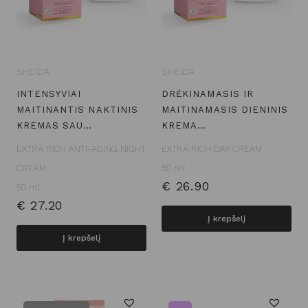
SHEIDA
SHEIDA
INTENSYVIAI
DRĖKINAMASIS IR
MAITINANTIS NAKTINIS
MAITINAMASIS DIENINIS
KREMAS SAU…
KREMA…
EXTRA RICH ANTI-AGING NIGHT
EXTRA RICH DAY CREAM
CREAM
50 ml
€
26.90
50 ml
€
27.20
Į krepšelį
Į krepšelį