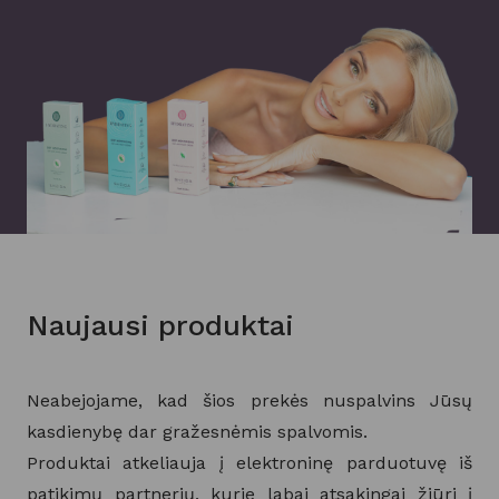
Naujausi produktai
Neabejojame, kad šios prekės nuspalvins Jūsų
kasdienybę dar gražesnėmis spalvomis.
Produktai atkeliauja į elektroninę parduotuvę iš
patikimų partnerių, kurie labai atsakingai žiūri į