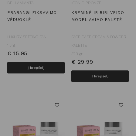
BELLAMIANTA
ICONIC BRONZE
PRABANGI FIKSAVIMO
KREMINĖ IR BIRI VEIDO
VĖDUOKLĖ
MODELIAVIMO PALETĖ
LUXURY SETTING FAN
FACE CASE CREAM & POWDER
1 vnt
PALETTE
€
15.95
32.3 gr
€
29.99
Į krepšelį
Į krepšelį