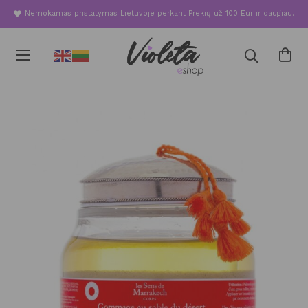
Nemokamas pristatymas Lietuvoje perkant Prekių už 100 Eur ir daugiau.