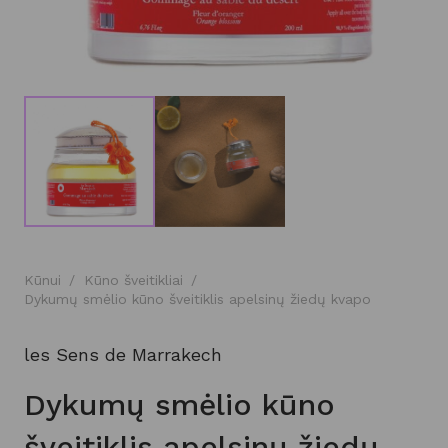
Kūnui
/
Kūno šveitikliai
/
Dykumų smėlio kūno šveitiklis apelsinų žiedų kvapo
les Sens de Marrakech
Dykumų smėlio kūno
šveitiklis apelsinų žiedų