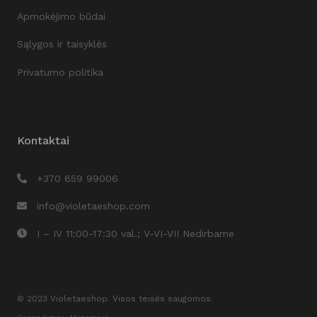
Apmokėjimo būdai
Sąlygos ir taisyklės
Privatumo politika
Kontaktai
+370 659 99006
info@violetaeshop.com
I – IV 11:00-17:30 val.; V-VI-VII Nedirbame
© 2023 Violetaeshop. Visos teisės saugomos.