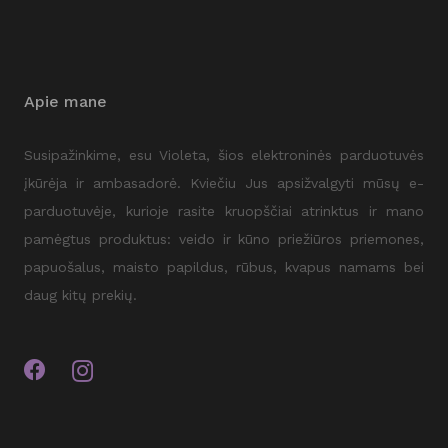
Apie mane
Susipažinkime, esu Violeta, šios elektroninės parduotuvės
įkūrėja ir ambasadorė. Kviečiu Jus apsižvalgyti mūsų e-
parduotuvėje, kurioje rasite kruopščiai atrinktus ir mano
pamėgtus produktus: veido ir kūno priežiūros priemones,
papuošalus, maisto papildus, rūbus, kvapus namams bei
daug kitų prekių.