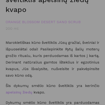
kvapo
ORANGE BLOSSOM DESERT SAND SCRUB
200 ml
Marokietiškas kūno šveitiklis Jūsų gražiai, švelniai ir
išpuoselėtai odai! Pasilepinkite Rytų šalių moterų
grožio ritualu, kuris perduodamas iš kartos į kartą.
Derinant natūralius gamtos išteklius ir egzotinius
kvapus, Jūs išvalysite, nušveisite ir pakvėpinsite
savo kūno odą.
Šis dykumų smėlio kūno šveitiklis yra kerinčio
apelsinų žiedų
kvapo.
Dykumų smėlio kūno šveitiklis yra parduodamas