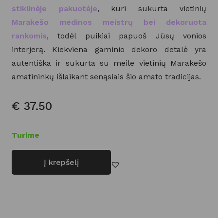
stiklinėje pakuotėje
, kuri sukurta vietinių
Marakešo medinos meistrų bei dekoruota
rankomis
, todėl puikiai papuoš Jūsų vonios
interjerą. Kiekviena gaminio dekoro detalė yra
autentiška ir sukurta su meile vietinių Marakešo
amatininkų išlaikant senąsiais šio amato tradicijas.
€
37.50
Turime
Į krepšelį