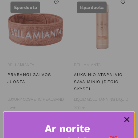
Išparduota
Išparduota
BELLAMIANTA
BELLAMIANTA
PRABANGI GALVOS
AUKSINIO ATSPALVIO
JUOSTA
SAVAIMINIO ĮDEGIO
SKYSTI…
LUXURY COSMETIC HEADBAND
LIQUID GOLD TANNING LIQUID
1 vnt
200 ml
€
13.95
€
26.95
Ar norite
This
Daugiau
Pasirinkti
savybes
pro