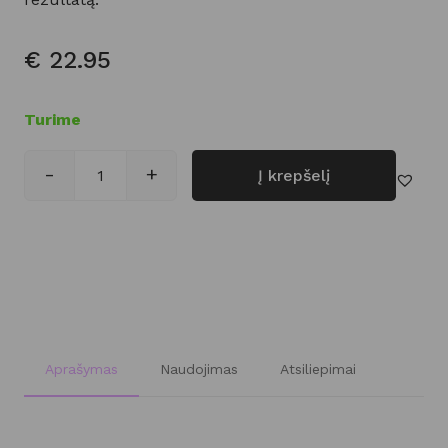
€
22.95
Turime
-
+
Į krepšelį
produkto kiekis: Dvigubas šepetėlis „Set and
Aprašymas
Naudojimas
Atsiliepimai