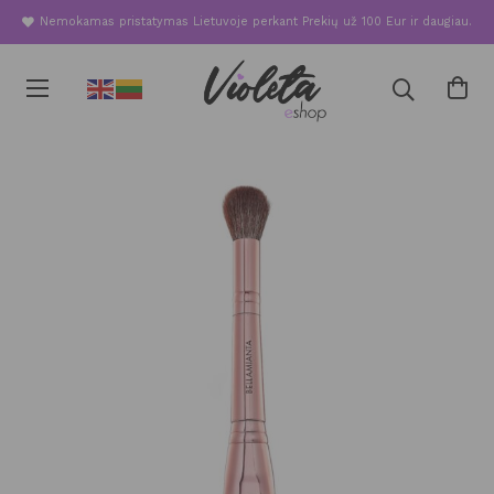
Nemokamas pristatymas Lietuvoje perkant Prekių už 100 Eur ir daugiau.