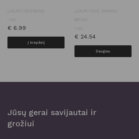
LUXURY HEADBAND
LUXURY FACE TANNING
1 vnt
BRUSH
€
6.99
1 vnt
€
24.54
Į krepšelį
Daugiau
Jūsų gerai savijautai ir
grožiui