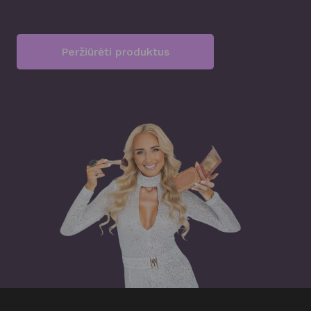
Peržiūrėti produktus