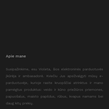
Apie mane
Susipažinkime, esu Violeta, šios elektroninės parduotuvės
įkūrėja ir ambasadorė. Kviečiu Jus apsižvalgyti mūsų e-
parduotuvėje, kurioje rasite kruopščiai atrinktus ir mano
pamėgtus produktus: veido ir kūno priežiūros priemones,
papuošalus, maisto papildus, rūbus, kvapus namams bei
daug kitų prekių.