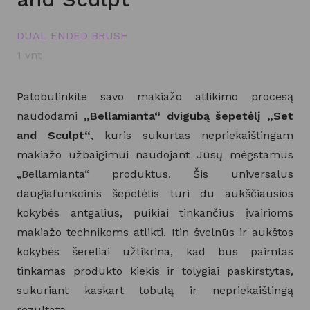
DUAL ENDED BRUSH
1 vnt
Patobulinkite savo makiažo atlikimo procesą
naudodami
„Bellamianta“ dvigubą šepetėlį „Set
and Sculpt“
, kuris sukurtas nepriekaištingam
makiažo užbaigimui naudojant Jūsų mėgstamus
„Bellamianta“ produktus. Šis universalus
daugiafunkcinis šepetėlis turi du aukščiausios
kokybės antgalius, puikiai tinkančius įvairioms
makiažo technikoms atlikti. Itin švelnūs ir aukštos
kokybės šereliai užtikrina, kad bus paimtas
tinkamas produkto kiekis ir tolygiai paskirstytas,
sukuriant kaskart tobulą ir nepriekaištingą
rezultatą.