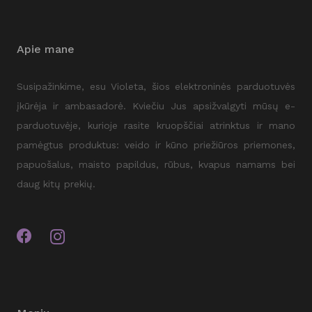
Apie mane
Susipažinkime, esu Violeta, šios elektroninės parduotuvės
įkūrėja ir ambasadorė. Kviečiu Jus apsižvalgyti mūsų e-
parduotuvėje, kurioje rasite kruopščiai atrinktus ir mano
pamėgtus produktus: veido ir kūno priežiūros priemones,
papuošalus, maisto papildus, rūbus, kvapus namams bei
daug kitų prekių.