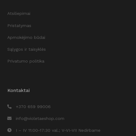
Atsiliepimai
Pristatymas
Apmokėjimo būdai
Sąlygos ir taisyklės
Privatumo politika
Kontaktai
+370 659 99006
info@violetaeshop.com
I – IV 11:00-17:30 val.; V-VI-VII Nedirbame