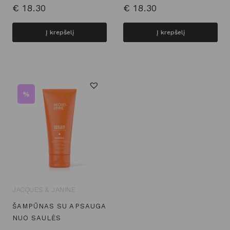
€
18.30
€
18.30
Į krepšelį
Į krepšelį
%
JACQUES & JANINE
ŠAMPŪNAS SU APSAUGA
NUO SAULĖS