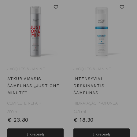
JACQUES & JANINE
JACQUES & JANINE
ATKURIAMASIS
INTENSYVIAI
ŠAMPŪNAS „JUST ONE
DRĖKINANTIS
MINUTE“
ŠAMPŪNAS
COMPLETE REPAIR
HIDRATAÇÃO PROFUNDA
300 ml
240 ml
€
23.80
€
18.30
Į krepšelį
Į krepšelį