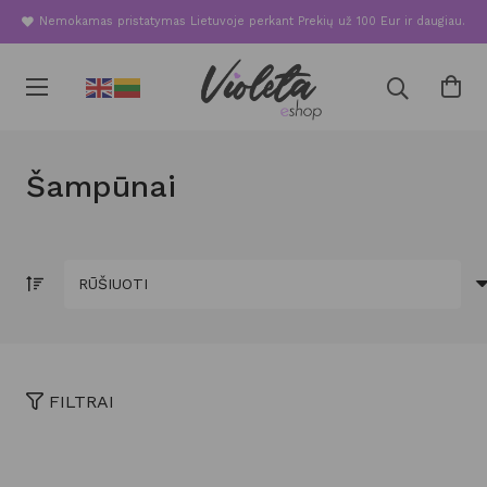
Nemokamas pristatymas Lietuvoje perkant Prekių už 100 Eur ir daugiau.
Šampūnai
FILTRAI